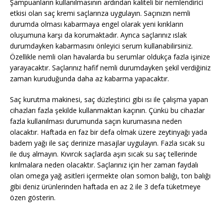
Şampuanların kullanılmasının ardından kaliteli bir nemlendirici
etkisi olan saç kremi saçlarınza uygulayın. Saçınızın nemli
durumda olması kabarmaya engel olarak yeni kırıkların
oluşumuna karşı da korumaktadır. Ayrıca saçlarınız ıslak
durumdayken kabarmasını önleyici serum kullanabilirsiniz.
Özellikle nemli olan havalarda bu serumlar oldukça fazla işinize
yarayacaktır. Saçlarınız hafif nemli durumdayken şekil verdiğiniz
zaman kuruduğunda daha az kabarma yapacaktır.
Saç kurutma makinesi, saç düzleştirici gibi ısı ile çalışma yapan
cihazları fazla şekilde kullanmaktan kaçının. Çünkü bu cihazlar
fazla kullanılması durumunda saçın kurumasına neden
olacaktır. Haftada en faz bir defa olmak üzere zeytinyağı yada
badem yağı ile saç derinize masajlar uygulayın. Fazla sıcak su
ile duş almayın. Kıvırcık saçlarda aşırı sıcak su saç tellerinde
kırılmalara neden olacaktır. Saçlarınız için her zaman faydalı
olan omega yağ asitleri içermekte olan somon balığı, ton balığı
gibi deniz ürünlerinden haftada en az 2 ile 3 defa tüketmeye
özen gösterin.