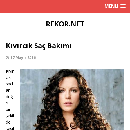
MENU
REKOR.NET
Kıvırcık Saç Bakımı
17 Mayıs 2016
Kıvır
cık
saçl
ar,
doğ
ru
bir
şekil
de
kesil