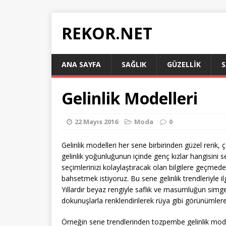
REKOR.NET
ANA SAYFA
SAĞLIK
GÜZELLIK
S
Gelinlik Modelleri
22 Mayıs 2016
Moda
0
Gelinlik modelleri her sene birbirinden güzel renk,
gelinlik yoğunluğunun içinde genç kızlar hangisini 
seçimlerinizi kolaylaştıracak olan bilgilere geçmede
bahsetmek istiyoruz. Bu sene gelinlik trendleriyle ilg
Yıllardır beyaz rengiyle saflık ve masumluğun simge
dokunuşlarla renklendirilerek rüya gibi görünümler
Örneğin sene trendlerinden tozpembe gelinlik modelle