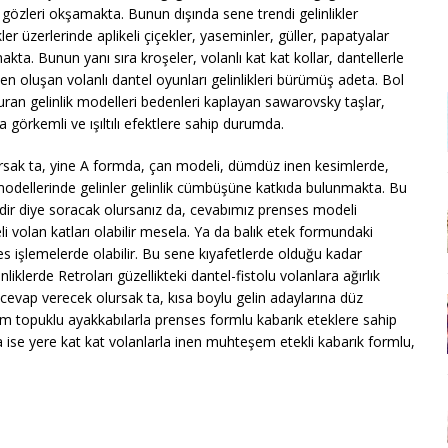
 gözleri okşamakta. Bunun dışında sene trendi gelinlikler
ler üzerlerinde aplikeli çiçekler, yaseminler, güller, papatyalar
kta. Bunun yanı sıra kroşeler, volanlı kat kat kollar, dantellerle
den oluşan volanlı dantel oyunları gelinlikleri bürümüş adeta. Bol
uran gelinlik modelleri bedenleri kaplayan sawarovsky taşlar,
 görkemli ve ışıltılı efektlere sahip durumda.
ursak ta, yine A formda, çan modeli, dümdüz inen kesimlerde,
modellerinde gelinler gelinlik cümbüşüne katkıda bulunmakta. Bu
elerdir diye soracak olursanız da, cevabımız prenses modeli
eli volan katları olabilir mesela. Ya da balık etek formundaki
nfes işlemelerde olabilir. Bu sene kıyafetlerde olduğu kadar
liklerde Retroları güzellikteki dantel-fistolu volanlara ağırlık
cevap verecek olursak ta, kısa boylu gelin adaylarına düz
rm topuklu ayakkabılarla prenses formlu kabarık eteklere sahip
ra ise yere kat kat volanlarla inen muhteşem etekli kabarık formlu,