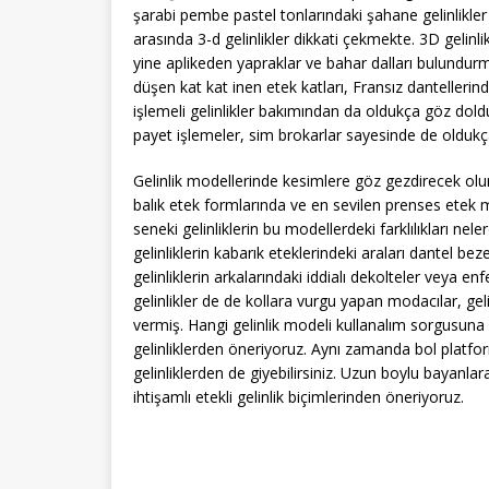
şarabi pembe pastel tonlarındaki şahane gelinlikler
arasında 3-d gelinlikler dikkati çekmekte. 3D gelinlik
yine aplikeden yapraklar ve bahar dalları bulundurma
düşen kat kat inen etek katları, Fransız dantellerin
işlemeli gelinlikler bakımından da oldukça göz dold
payet işlemeler, sim brokarlar sayesinde de oldukça
Gelinlik modellerinde kesimlere göz gezdirecek ol
balık etek formlarında ve en sevilen prenses etek 
seneki gelinliklerin bu modellerdeki farklılıkları n
gelinliklerin kabarık eteklerindeki araları dantel bez
gelinliklerin arkalarındaki iddialı dekolteler veya e
gelinlikler de de kollara vurgu yapan modacılar, gelin
vermiş. Hangi gelinlik modeli kullanalım sorgusuna 
gelinliklerden öneriyoruz. Aynı zamanda bol platfo
gelinliklerden de giyebilirsiniz. Uzun boylu bayanla
ihtişamlı etekli gelinlik biçimlerinden öneriyoruz.