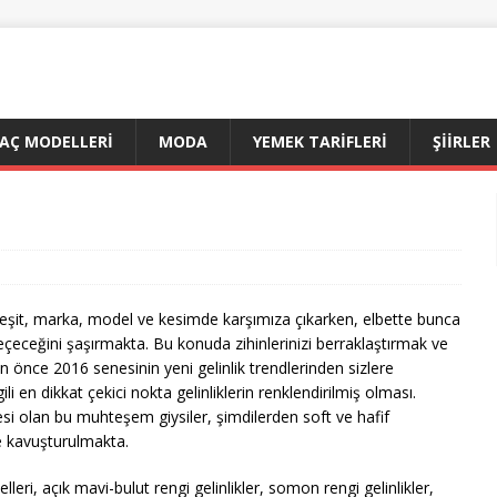
AÇ MODELLERI
MODA
YEMEK TARIFLERI
ŞIIRLER
 çeşit, marka, model ve kesimde karşımıza çıkarken, elbette bunca
seçeceğini şaşırmakta. Bu konuda zihinlerinizi berraklaştırmak ve
n önce 2016 senesinin yeni gelinlik trendlerinden sizlere
ili en dikkat çekici nokta gelinliklerin renklendirilmiş olması.
si olan bu muhteşem giysiler, şimdilerden soft ve hafif
e kavuşturulmakta.
ri, açık mavi-bulut rengi gelinlikler, somon rengi gelinlikler,