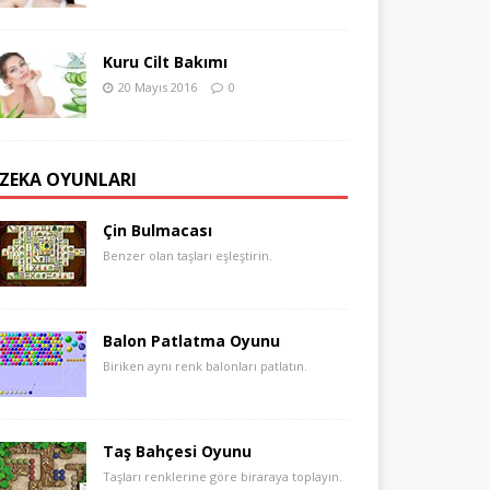
Kuru Cilt Bakımı
20 Mayıs 2016
0
ZEKA OYUNLARI
Çin Bulmacası
Benzer olan taşları eşleştirin.
Balon Patlatma Oyunu
Biriken aynı renk balonları patlatın.
Taş Bahçesi Oyunu
Taşları renklerine göre biraraya toplayın.